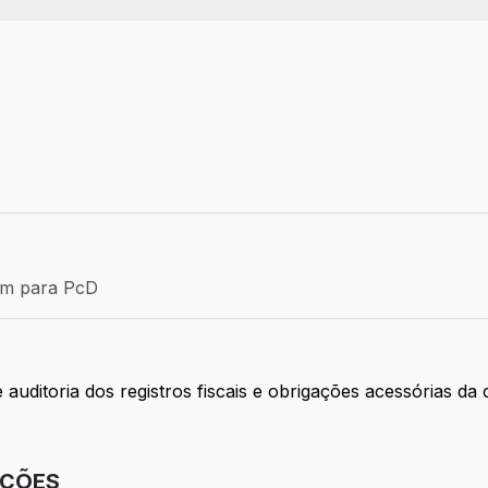
Efetivo
ém para PcD
para PcD
e auditoria dos registros fiscais e obrigações acessórias 
IÇÕES