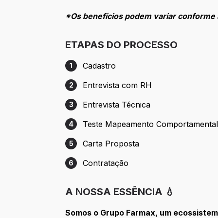
*Os benefícios podem variar conforme 
ETAPAS DO PROCESSO
Cadastro
1
Etapa 1: Cadastro
Entrevista com RH
2
Etapa 2: Entrevista com RH
Entrevista Técnica
3
Etapa 3: Entrevista Técnica
Teste Mapeamento Comportamenta
4
Etapa 4: Teste Mapeamento Comportame
Carta Proposta
5
Etapa 5: Carta Proposta
Contratação
6
Etapa 6: Contratação
A NOSSA ESSÊNCIA 💧
Somos o Grupo Farmax, um ecossistema