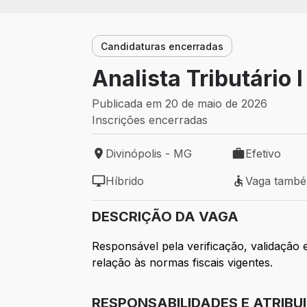
Candidaturas encerradas
Analista Tributário I
Publicada em 20 de maio de 2026
Inscrições encerradas
Divinópolis - MG
Efetivo
Local de trabalho: Divinópolis - MG
Tipo de vaga: 
Híbrido
Vaga tamb
Modelo de trabalho: Híbrido
Vaga também 
DESCRIÇÃO DA VAGA
Responsável pela verificação, validação 
relação às normas fiscais vigentes.
RESPONSABILIDADES E ATRIBU