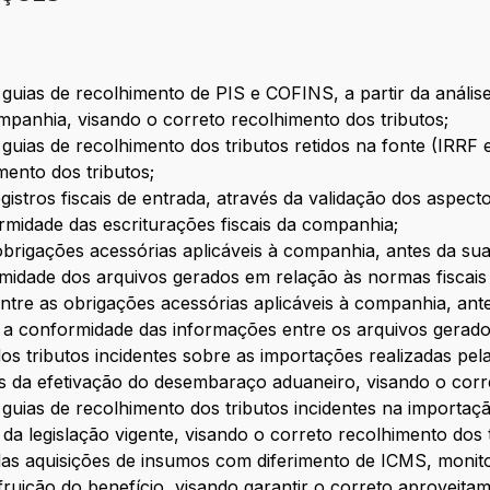
guias de recolhimento de PIS e COFINS, a partir da análise
ompanhia, visando o correto recolhimento dos tributos;
guias de recolhimento dos tributos retidos na fonte (IRRF e
mento dos tributos;
egistros fiscais de entrada, através da validação dos aspect
rmidade das escriturações fiscais da companhia;
s obrigações acessórias aplicáveis à companhia, antes da su
rmidade dos arquivos gerados em relação às normas fiscais 
ntre as obrigações acessórias aplicáveis à companhia, ant
ir a conformidade das informações entre os arquivos gerad
dos tributos incidentes sobre as importações realizadas pe
s da efetivação do desembaraço aduaneiro, visando o corre
guias de recolhimento dos tributos incidentes na importaç
o da legislação vigente, visando o correto recolhimento dos 
 das aquisições de insumos com diferimento de ICMS, moni
fruição do benefício, visando garantir o correto aproveitam